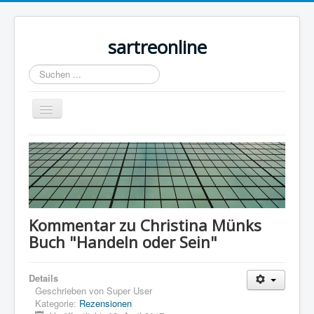
sartreonline
Suchen
...
Navigation
an/aus
Home
Texte
Videos
Links
Kommentar zu Christina Münks
Buch "Handeln oder Sein"
Lexika
Rezensionen
Details
Kontakt
Geschrieben von
Super User
Kategorie:
Rezensionen
Impressum