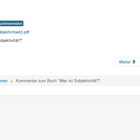
uchrezension
bjektivitaet2.pdf
jektivität?"
Weiter
onen
Kommentar zum Buch "Was ist Subjektivität?"