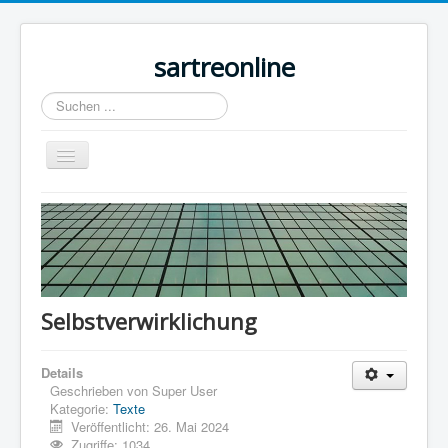
sartreonline
Suchen
...
Navigation
an/aus
Home
Texte
Videos
Links
Selbstverwirklichung
Lexika
Details
Rezensionen
Geschrieben von
Super User
Kontakt
Kategorie:
Texte
Veröffentlicht: 26. Mai 2024
Impressum
Zugriffe: 1034