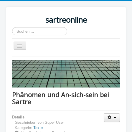
sartreonline
Suchen
...
Navigation
an/aus
Home
Texte
Videos
Links
Phänomen und An-sich-sein bei
Sartre
Lexika
Rezensionen
Details
Kontakt
Geschrieben von
Super User
Kategorie:
Texte
Impressum