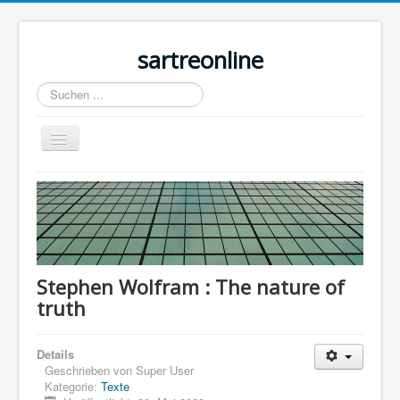
sartreonline
Suchen
...
Navigation
an/aus
Home
Texte
Videos
Links
Stephen Wolfram : The nature of
truth
Lexika
Rezensionen
Details
Kontakt
Geschrieben von
Super User
Kategorie:
Texte
Impressum