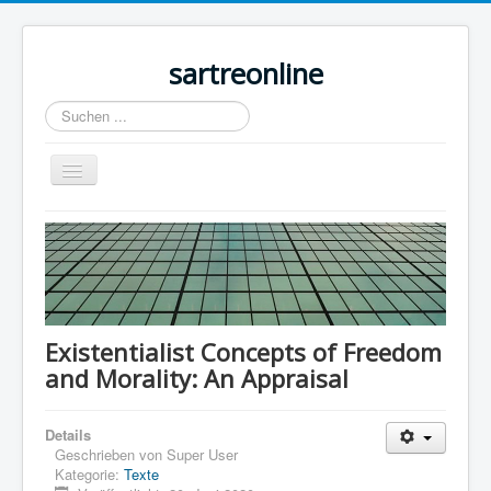
sartreonline
Suchen
...
Navigation
an/aus
Home
Texte
Videos
Links
Existentialist Concepts of Freedom
and Morality: An Appraisal
Lexika
Rezensionen
Details
Kontakt
Geschrieben von
Super User
Kategorie:
Texte
Impressum