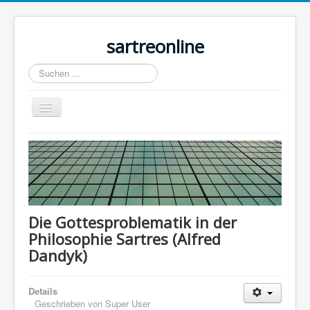
sartreonline
Suchen
...
Navigation
an/aus
Home
Texte
Videos
Links
Die Gottesproblematik in der
Philosophie Sartres (Alfred
Lexika
Dandyk)
Rezensionen
Kontakt
Details
Geschrieben von
Super User
Impressum