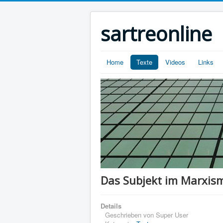
sartreonline
Home
Texte
Videos
Links
Das Subjekt im Marxis
Details
Geschrieben von
Super User