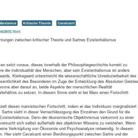
Marxismus
Kritische Theorie
Cavalcanti
t040805.html
ungen zwischen kritischer Theorie und Sartres Existentialismus
ken setzt voraus, dieses innerhalb der Philosophiegeschichte korrekt zu
rtre die Individualität des Menschen, aber sein Existentialismus ist anders
gaards. Kierkegaard unterstreicht die wissenschaftliche Unreduzierbarkeit des
sentlichkeit des Besonderen im Zuge der Entwicklung des Absoluten Geistes
komme aber darauf an, beide Aspekte der menschlichen Realität
hältnis zu setzen. In diesem Sinne sieht er bei Marx einen Fortschritt
t diesen marxistischen Fortschritt, indem er das Individuum marginalisiert
. Sartre sieht in dieser Vernachlässigung des Einzelnen den Grund für die
 Existentialismus. Denn der ökonomische Objektivismus verkommt zu einer
versucht sich selbst außerhalb des objektiven Wissens zu verstehen. Wenn
st eine Verknüpfung von Ökonomie und Psychoanalyse notwendig. In diesem
. Hier sieht Cavalcanti einen Berührungspunkt zwischen Sartre und der