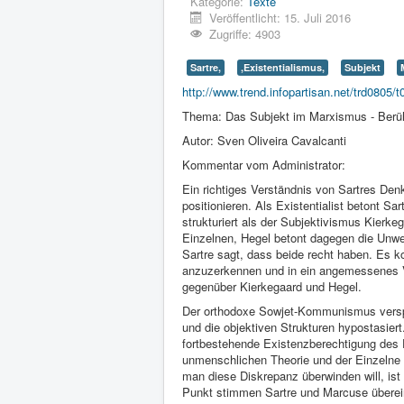
Kategorie:
Texte
Veröffentlicht: 15. Juli 2016
Zugriffe: 4903
Sartre,
,Existentialismus,
Subjekt
http://www.trend.infopartisan.net/trd0805/
Thema: Das Subjekt im Marxismus - Berühr
Autor: Sven Oliveira Cavalcanti
Kommentar vom Administrator:
Ein richtiges Verständnis von Sartres Den
positionieren. Als Existentialist betont Sa
strukturiert als der Subjektivismus Kierke
Einzelnen, Hegel betont dagegen die Unwe
Sartre sagt, dass beide recht haben. Es 
anzuzerkennen und in ein angemessenes Ver
gegenüber Kierkegaard und Hegel.
Der orthodoxe Sowjet-Kommunismus verspiel
und die objektiven Strukturen hypostasiert
fortbestehende Existenzberechtigung des
unmenschlichen Theorie und der Einzelne 
man diese Diskrepanz überwinden will, i
Punkt stimmen Sartre und Marcuse überein