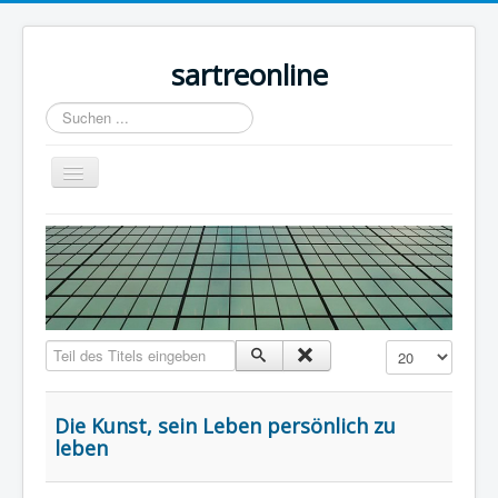
sartreonline
Suchen
...
Navigation
an/aus
Home
Texte
Videos
Links
Teil des Titels eingeben
Anzeige #
Lexika
Rezensionen
Die Kunst, sein Leben persönlich zu
leben
Kontakt
Impressum