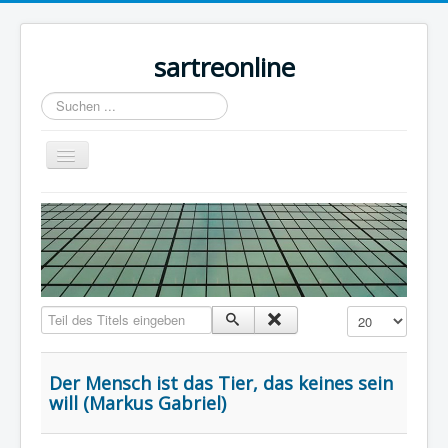
sartreonline
Suchen
...
Navigation
an/aus
Home
Texte
Videos
Links
Teil des Titels eingeben
Anzeige #
Lexika
Rezensionen
Der Mensch ist das Tier, das keines sein
will (Markus Gabriel)
Kontakt
Impressum